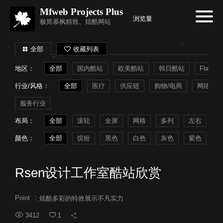
Mfweb Projects Plus
浏览量
极简慕枫精致、炫酷网站
全部
收藏列表
地区：
全部
国内酷站
欧美酷站
韩日酷站
Flash
行业/风格：
全部
医疗
供应链
购物/电商
网络系统
服务行业
布局：
全部
滚轮
全屏
网格
多列
左右
常
颜色：
全部
缤纷
黑色
白色
灰色
紫色
蓝
Rsen设计工作室酷站欣赏
Point
:
炫酷多彩的特效展示不凡实力
3412
1