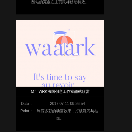
酷站的亮点在主页鼠标移动特效。
M`
WRK法国创意工作室酷站欣赏
Date
:
2017-07-11 09:36:54
Point
:
绚丽多彩的动画效果，打破沉闷与枯
燥。