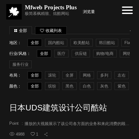
Mfweb Projects Plus
浏览量
极简慕枫精致、炫酷网站
全部
收藏列表
地区：
全部
国内酷站
欧美酷站
韩日酷站
Flash
行业/风格：
全部
医疗
供应链
购物/电商
网络系统
服务行业
布局：
全部
滚轮
全屏
网格
多列
左右
常
颜色：
全部
缤纷
黑色
白色
灰色
紫色
蓝
日本UDS建筑设计公司酷站
Point
:
播放的大视频展示了该公司各方面的业务和来此消费的顾客的欢乐。
4988
1