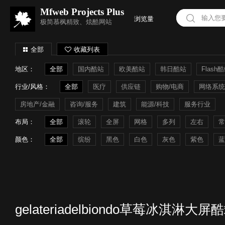
Mfweb Projects Plus
浏览量
极简慕枫精致、炫酷网站
全部
收藏列表
地区：
全部
国内酷站
欧美酷站
韩日酷站
Flash
行业/风格：
全部
医疗
供应链
购物/电商
网络系统
房地产/金融
咨询/服务
建筑
能源/科技
服务行业
布局：
全部
滚轮
全屏
网格
多列
左右
常
颜色：
全部
缤纷
黑色
白色
灰色
紫色
蓝
gelateriadelbiondo草莓冰淇淋大