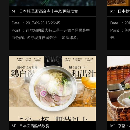
M`
日本料理店“高台寺十牛庵”网站欣赏
M`
日本餐
Date
:
2017-09-25 15:26:45
Date
:
201
Point
:
该网站的最大特点是一开始全黑屏幕中
Point
:
美
白色的店名浮现并停留数秒 ，加深印象。
来。
M`
日本面店酷站欣赏
M`
京都・