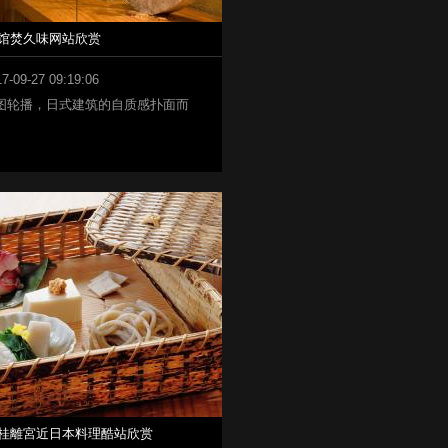
馆焚久味网站欣赏
7-09-27 09:19:06
图轮播，日式建筑的自质感扑面而
桂離宮近日本料理酷站欣赏