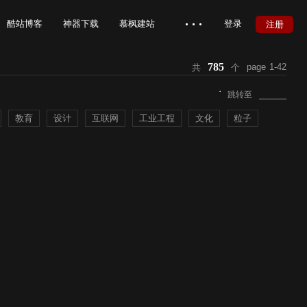
酷站博客
神器下载
慕枫建站
登录
注册
785
page
1-42
共
个
慕枫官网
在线帮助
跳转至
教育
设计
互联网
工业工程
文化
粒子