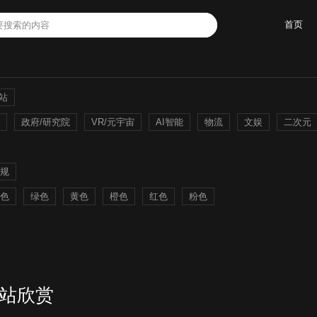
首页
酷站
政府/研究院
VR/元宇宙
AI智能
物流
文娱
二次元
规
色
绿色
黄色
橙色
红色
粉色
屏酷站欣赏