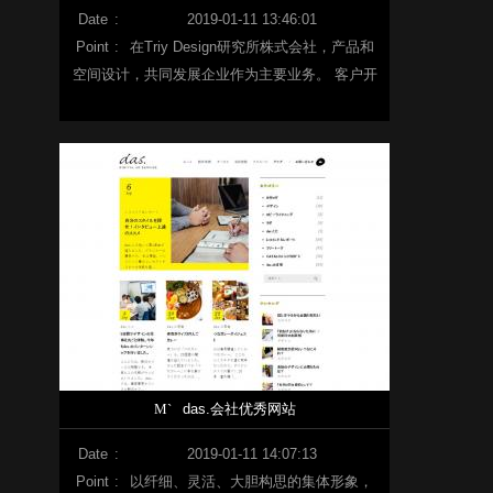
Date
:
2019-01-11 13:46:01
Point
:
在Triy Design研究所株式会社，产品和
空间设计，共同发展企业作为主要业务。 客户开
发项目成员可以从事有趣、愉快的工作，成员们
团结一致，共同创建产品。目标是提高作为企业
的业绩。
M`
das.会社优秀网站
Date
:
2019-01-11 14:07:13
Point
:
以纤细、灵活、大胆构思的集体形象，