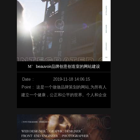
面，我们服务于媒体设计的所有领域。我们的优
势在于不同媒体的一致设计，从印刷到内在式设
计。我们会帮你实现你的想法。我们是你理想的
演讲伙伴，所有形式的媒体。除了图形工作外，
我们还为你们提供了全面和量身定做的外包概
念。作为外部服务，我们将有效地支持你和你的
服务-称职、时间和成本！
M`
beauvoir品牌创意创造室的网站建设
Date
:
2019-11-18 14:06:15
Point
:
这是一个做做品牌策划的网站,为所有人
建立一个健康，公正和公平的世界。个人和企业
合作打造光明的未来。进行创新改善明天实践的
公司和人员应得到我们所有的精力和创新知识。
用设计讲故事和数字媒体是信念和灵感的驱动
力。