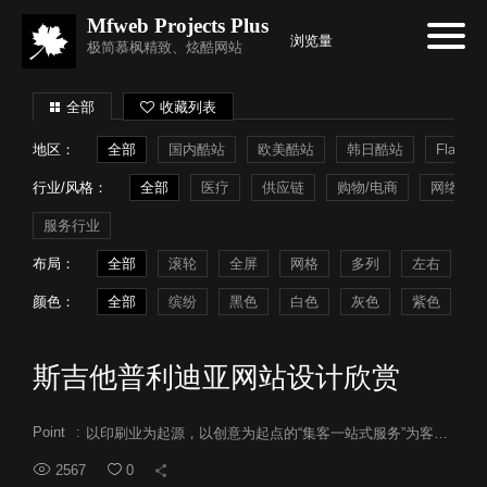
Mfweb Projects Plus
浏览量
极简慕枫精致、炫酷网站
全部
收藏列表
地区：
全部
国内酷站
欧美酷站
韩日酷站
Flash
行业/风格：
全部
医疗
供应链
购物/电商
网络系统
服务行业
布局：
全部
滚轮
全屏
网格
多列
左右
常
颜色：
全部
缤纷
黑色
白色
灰色
紫色
蓝
斯吉他普利迪亚网站设计欣赏
Point
:
以印刷业为起源，以创意为起点的“集客一站式服务”为客户提供。下面为大家介绍吉他普利迪的想法和公司概要等。
2567
0