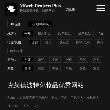
Mfweb Projects Plus
浏览量
极简慕枫精致、炫酷网站
全部
收藏列表
地区：
全部
国内酷站
欧美酷站
韩日酷站
Flash
行业/风格：
全部
医疗
供应链
购物/电商
网络系统
服务行业
布局：
全部
滚轮
全屏
网格
多列
左右
常
颜色：
全部
缤纷
黑色
白色
灰色
紫色
蓝
克莱德波特化妆品优秀网站
Point
:
向着至高无尽的挑战。研究，开发，工艺品人。在与客人相遇的所有场所，我们的不妥协的精神正在渗透。
3325
0