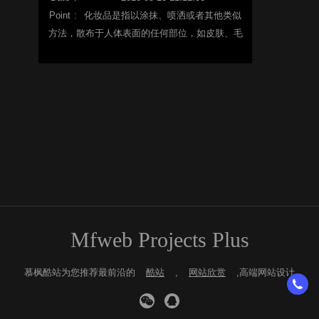
Point
:
化妆品是指以涂抹、喷洒或者其他类似
方法，散布于人体表面的任何部位，如皮肤、毛
发、指趾甲、唇齿等，以达到清洁、保养、美
容、修饰和改变外观，或者修正人体气味，保持
良好状态为目的的化学工业品或精细化工产品。
Mfweb Projects Plus
慕枫酷站为您推荐最前沿的
酷站
,
网站欣赏
,高端网站设计