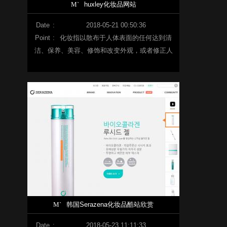
M`
huxley化妆品网站
Date
:
2018-05-21 00:50:36
Point
:
化妆指以散布于人体表面的任何达到清
洁、保养、美容、修饰和改变外观，或者修正人
体气味，保持良好状态为目
M`
韩国Serazena化妆品酷站欣赏
Date
:
2018-05-23 11:11:33