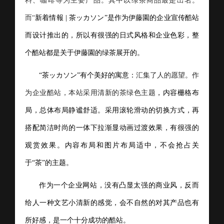
料、咖啡等为主要产品。其中以绿茶商品最是出名。
而“
新着情報 | 茶ッカソン”是作为伊藤園的企业宣传酷站
而设计推出的，所以有很强的日式风格和企业色彩，整
个酷站都是关于伊藤園的绿茶展开的。
“茶ッカソン”有个美好的寓意：
汇集了人的愿望。作
为企业酷站，本站采用清新的茶绿色主题
，内容栅格布
局，总体布局静谧舒适。采用
滚
轮滑动的切换方式，再
搭配简洁时尚的
一体下拉渐显
动画过渡效果，有很强的
观赏效果。内容布局和图片布局适中，不会抢占关
于“茶”的主题。
作为一个企业网站，没有凸显太强的商业风，反而
给人一种文艺小清新的感觉，会不自然的对其产品也有
所好感，是一个十分成功的酷站。