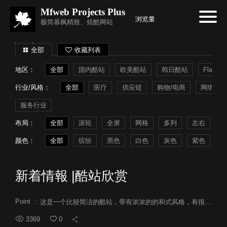
Mfweb Projects Plus
浏览量
极简慕枫精致、炫酷网站
全部
收藏列表
地区：
全部
国内酷站
欧美酷站
韩日酷站
Flash
行业/风格：
全部
医疗
供应链
购物/电商
网络系统
服务行业
布局：
全部
滚轮
全屏
网格
多列
左右
常
颜色：
全部
缤纷
黑色
白色
灰色
紫色
蓝
新着情報 |酷站欣赏
Point
:
这是一个比较简洁的酷站，带有浓浓的的和式风格，有很强欣赏性。
3369
0