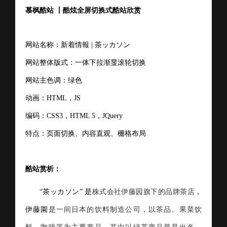
慕枫酷站 丨酷炫全屏切换式酷站欣赏
网站名称：新着情報
| 茶ッカソン
网站整体版式：
一体下拉渐显
滚轮切换
网站主色调：绿色
动画：
HTML，JS
编码：CSS3，HTM
L 5，JQu
ery
特点：页面切换、内容直观、栅格布局
酷站赏析：
“茶ッカソン” 是
株式会社伊藤园旗下的品牌茶店
，
伊藤園
是一间日本的饮料制造公司，以茶品、果菜饮