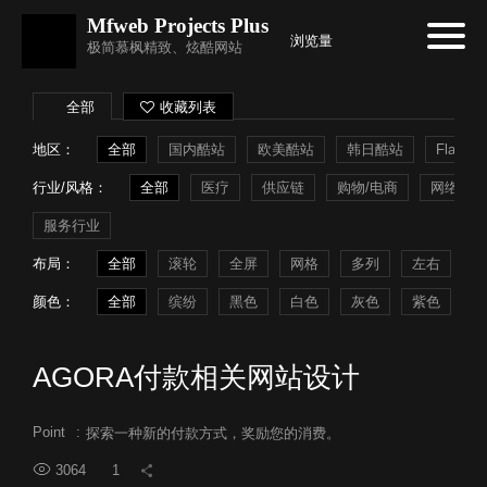
Mfweb Projects Plus
浏览量
极简慕枫精致、炫酷网站
全部
收藏列表
地区：
全部
国内酷站
欧美酷站
韩日酷站
Flash
行业/风格：
全部
医疗
供应链
购物/电商
网络系统
服务行业
布局：
全部
滚轮
全屏
网格
多列
左右
常
颜色：
全部
缤纷
黑色
白色
灰色
紫色
蓝
AGORA付款相关网站设计
Point
:
探索一种新的付款方式，奖励您的消费。
3064
1