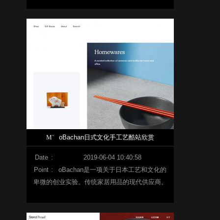
为了能让每个人都能做到最好的“看”。要求专业
性的疾病不限于下面的机构，这次就来介绍利用
以往的学术经验，值得信赖的医生、医疗机构。
M`
oBachan日式文化手工艺酷站欣赏
Date
:
2019-06-04 10:40:58
Point
:
oBachan是一项关于日本工艺和文化的
卑微的创业实验。传统家居用品的现代供应商。
从家庭用品到文具，糖果和一切介于两者之间的
东西，Obachan的使命是提供完美的日本体验，
并拓宽人们对日本文化和传统的看法