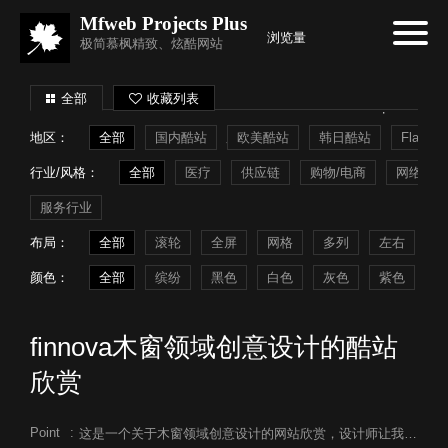
Mfweb Projects Plus
浏览量
极简慕枫精致、炫酷网站
全部
收藏列表
地区：
全部
国内酷站
欧美酷站
韩日酷站
Flash
行业/风格：
全部
医疗
供应链
购物/电商
网络系统
服务行业
布局：
全部
滚轮
全屏
网格
多列
左右
常
颜色：
全部
缤纷
黑色
白色
灰色
紫色
蓝
finnova木窗领域创意设计的酷站
欣赏
Point
:
这是一个关于木窗领域创意设计的网站欣赏，设计师让我们身临其境在大自然遨游。