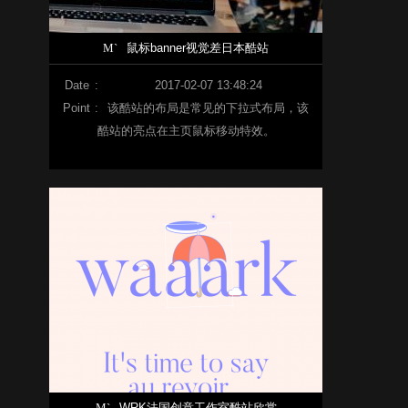
M`
鼠标banner视觉差日本酷站
Date
:
2017-02-07 13:48:24
Point
:
该酷站的布局是常见的下拉式布局，该
酷站的亮点在主页鼠标移动特效。
M`
WRK法国创意工作室酷站欣赏