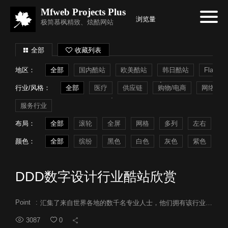
Mfweb Projects Plus
浏览量
极简慕枫精致、炫酷网站
全部
收藏列表
地区：
全部
国内酷站
欧美酷站
韩日酷站
Flash
行业/风格：
全部
医疗
供应链
购物/电商
网络系统
服务行业
布局：
全部
滚轮
全屏
网格
多列
左右
常
颜色：
全部
缤纷
黑色
白色
灰色
紫色
蓝
DDD数字设计行业酷站欣赏
Point
:
汇集了来自世界各地的数千名专业人士，他们拥有该行业最聪明的创意头脑和最具创新性的国际品牌，通过数字设计发展业务。
3087
0