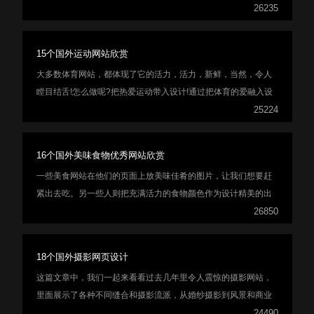
式。从那时起，就像复古或复古设计一样，它从来没有进入或走
26235
出一种趋势——它只是在那里，不管时间如何。
15个国外运动网站欣赏
大多数体育网站，都体现了它的活力，活力，新鲜，当然，令人
瞠目结舌!怎么做呢?把热爱运动带入设计!通过把体育的爱融入设
计！运动是充满活力和行动的，所以记住不要遵循常规的风格，
25224
而要以行动为基础。
16个国外美味食物优秀网站欣赏
一些美食网站在他们的页面上放美味佳肴的图片，让我们想要赶
紧出去吃。另一些人则把充满活力的食物颜色作为设计精美的出
发点。
26850
18个国外摄影网页设计
这篇文章中，我们一起来看看过去几年里令人震惊的摄影网站，
里面展示了各种不同缝合和摄影流派，从婚纱摄影到风景和商业
摄影。
24490