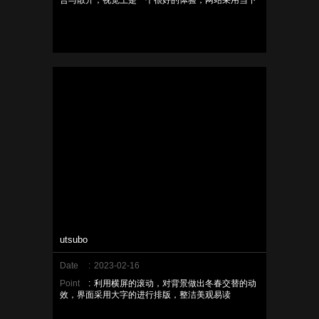
合与散开，视觉上是一个很好的体验，网站采用当下
较为流行的单页式设计，直截了当，主题鲜明。
utsubo
Date
:
2023-02-16
Point
:
利用横屏的滚动，对背景做出冬春交替的动
效，界面采用大字的进行排版，整洁美观易读