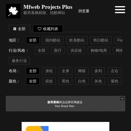
Mfweb Projects Plus
浏览量
极简慕枫精致、炫酷网站
全部
收藏列表
地区：
全部
国内酷站
欧美酷站
韩日酷站
Flash
行业/风格：
全部
医疗
供应链
购物/电商
网络系统
服务行业
布局：
全部
滚轮
全屏
网格
多列
左右
常
颜色：
全部
缤纷
黑色
白色
灰色
紫色
蓝