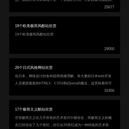
常规图像更有效，因为它们具有获取更多数据的能力。插画的力
25677
量增加主题网站如果你知道如何正确使用它们。在这篇文章中，
我们收集了篇好看的插画网站为你带来一些灵感。
19个欧美极简风酷站欣赏
19个欧美极简风酷站欣赏
29050
20个日式风格网站欣赏
在日本，网络设计的各种趋势很难理解。有大量的日本web开发
人员紧跟最新的HTML5、CSS3和jQuery的概念。这意味着你可
以从日本人那里找到各种各样奇妙的布局。就像西方的网页设计
32456
一样，互联网上到处都有好的和坏的例子。
17个极简主义酷站欣赏
尽管极简主义在几乎所有的艺术形式中都存在，而极简主义的概
念已经存在了几个世纪，但它在20世纪成为一种特殊的艺术形