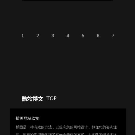
1
2
3
4
5
6
7
TOP
酷站博文
插画网站欣赏
插图是一种有效的方法，以提高您的网站设计，抓住您的咨询注
意。插画经常用来体现了在一个美丽的方式。大多数案例插图比