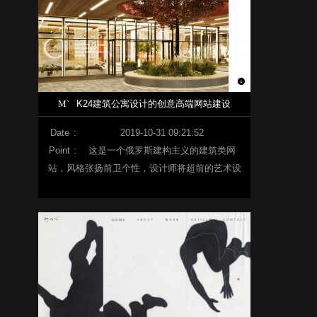
M`
K24建筑公寓设计的创意高端网站建设
Date
:
2019-10-31 09:21:52
Point
:
这是一个俄罗斯建构主义的建筑类网
站，风格张扬前卫个性，设计师将超前的艺术设
计风格带入景观、建筑、公寓中，不可能在至上
主义者的房屋内部以各种形式反映俄罗斯前卫的
其他领域。