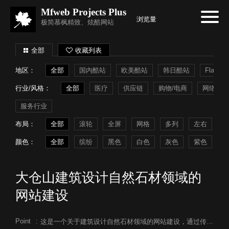
Mfweb Projects Plus
浏览量
极简慕枫精致、炫酷网站
全部
收藏列表
地区：
全部
国内酷站
欧美酷站
韩日酷站
Flash
行业/风格：
全部
医疗
供应链
购物/电商
网络系统
服务行业
布局：
全部
滚轮
全屏
网格
多列
左右
常
颜色：
全部
缤纷
黑色
白色
灰色
紫色
蓝
大仓山建筑设计自然石材领域的
网站建设
Point
:
这是一个关于建筑设计自然石材领域的网站建设，通过传播和创造诸如枣冠石和我们自己山上的红壤之类的材料来传达古代人们至今的自然感。