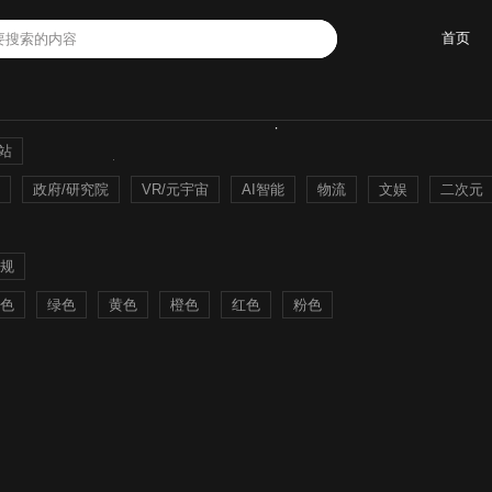
首页
酷站
政府/研究院
VR/元宇宙
AI智能
物流
文娱
二次元
规
色
绿色
黄色
橙色
红色
粉色