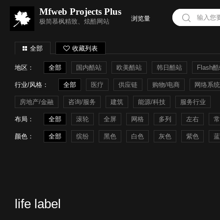
Mfweb Projects Plus
浏览量
极简慕枫精致、炫酷网站
全部
收藏列表
地区：
全部
国内酷站
欧美酷站
韩日酷站
Flash
行业/风格：
全部
医疗
供应链
购物/电商
网络系统
房地产/金融
咨询/服务
建筑
能源/科技
服务行业
布局：
全部
滚轮
全屏
网格
多列
左右
常
颜色：
全部
缤纷
黑色
白色
灰色
紫色
蓝
life label