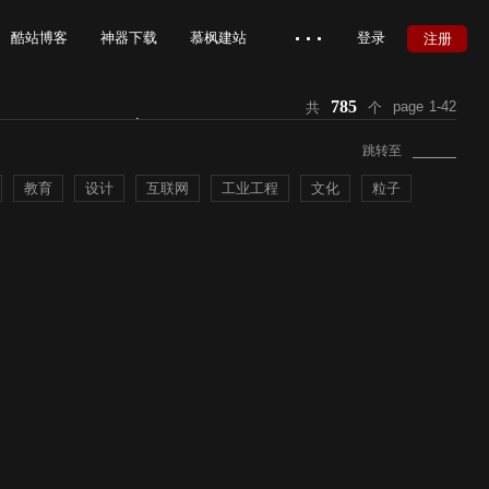
酷站博客
神器下载
慕枫建站
登录
注册
785
page
1-42
共
个
慕枫官网
在线帮助
跳转至
教育
设计
互联网
工业工程
文化
粒子