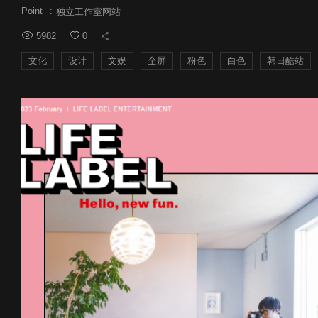
Point
:
独立工作室网站
5982
0
文化
设计
文娱
全屏
粉色
白色
韩日酷站