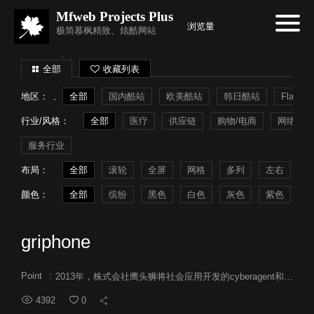
Mfweb Projects Plus
浏览量
极简慕枫精致、炫酷网站
全部
收藏列表
地区：
全部
国内酷站
欧美酷站
韩日酷站
Flash
行业/风格：
全部
医疗
供应链
购物/电商
网络系统
服务行业
布局：
全部
滚轮
全屏
网格
多列
左右
常
颜色：
全部
缤纷
黑色
白色
灰色
紫色
蓝
griphone
Point
:
2013年，株式会社鹰头狮将社会应用开发的cyberagent和gree的合并成GRIPHONE企业。互联网的普及使其更加展开各种游戏平台为主的加强。其公司跟紧时代的步伐
4392
0