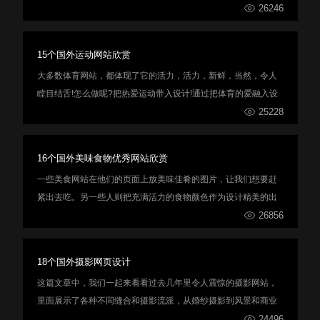
式。从那时起，就像复古或复古设计一样，它从来没有进入或走
26246
出一种趋势——它只是在那里，不管时间如何。
15个国外运动网站欣赏
大多数体育网站，都体现了它的活力，活力，新鲜，当然，令人
瞠目结舌!怎么做呢?把热爱运动带入设计!通过把体育的爱融入设
计！运动是充满活力和行动的，所以记住不要遵循常规的风格，
25228
而要以行动为基础。
16个国外美味食物优秀网站欣赏
一些美食网站在他们的页面上放美味佳肴的图片，让我们想要赶
紧出去吃。另一些人则把充满活力的食物颜色作为设计精美的出
发点。
26856
18个国外摄影网页设计
这篇文章中，我们一起来看看过去几年里令人震惊的摄影网站，
里面展示了各种不同缝合和摄影流派，从婚纱摄影到风景和商业
摄影。
24496