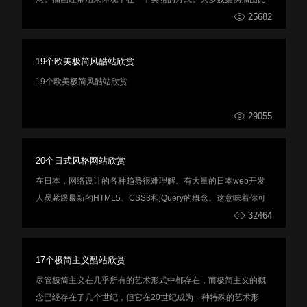
常规图像更有效，因为它们具有获取更多数据的能力。插画的力
25682
量增加主题网站如果你知道如何正确使用它们。在这篇文章中，
我们收集了篇好看的插画网站为你带来一些灵感。
19个欧美极简风酷站欣赏
19个欧美极简风酷站欣赏
29055
20个日式风格网站欣赏
在日本，网络设计的各种趋势很难理解。有大量的日本web开发
人员紧跟最新的HTML5、CSS3和jQuery的概念。这意味着你可
以从日本人那里找到各种各样奇妙的布局。就像西方的网页设计
32464
一样，互联网上到处都有好的和坏的例子。
17个极简主义酷站欣赏
尽管极简主义在几乎所有的艺术形式中都存在，而极简主义的概
念已经存在了几个世纪，但它在20世纪成为一种特殊的艺术形