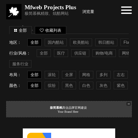
Mfweb Projects Plus
浏览量
极简慕枫精致、炫酷网站
全部
收藏列表
地区：
全部
国内酷站
欧美酷站
韩日酷站
Flash
行业/风格：
全部
医疗
供应链
购物/电商
网络系统
服务行业
布局：
全部
滚轮
全屏
网格
多列
左右
常
颜色：
全部
缤纷
黑色
白色
灰色
紫色
蓝