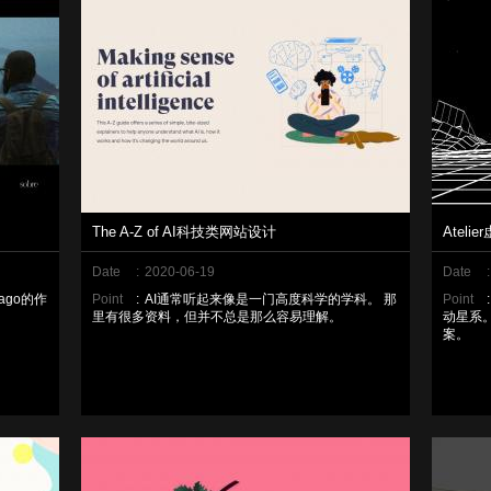
The A-Z of AI科技类网站设计
Atel
Date
:
2020-06-19
Date
:
ago的作
Point
:
AI通常听起来像是一门高度科学的学科。 那
Point
:
里有很多资料，但并不总是那么容易理解。
动星系
案。