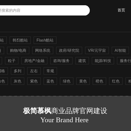
首页
站
韩日酷站
Flash酷站
链
购物/电商
网络系统
政府/研究院
VR/元宇宙
AI智能
粒子
房地产/金融
咨询/服务
建筑
能源/科技
服务
网格
多列
左右
常规
白色
灰色
紫色
蓝色
绿色
黄色
橙色
红色