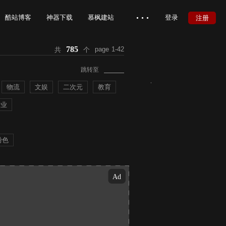
酷站博客
神器下载
慕枫建站
登录
注册
785
page
1-42
共
个
慕枫官网
在线帮助
跳转至
物流
文娱
二次元
教育
行业
粉色