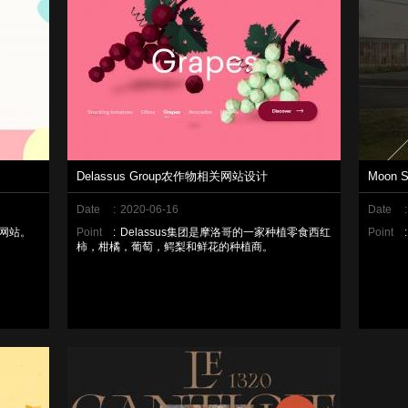
Delassus Group农作物相关网站设计
Moon
Date
:
2020-06-16
Date
:
”的网站。
Point
:
Delassus集团是摩洛哥的一家种植零食西红
Point
:
柿，柑橘，葡萄，鳄梨和鲜花的种植商。