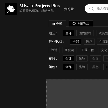
Mfweb Projects Plus
浏览量
极简慕枫精致、炫酷网站
全部
收藏列表
地区：
全部
国内酷站
欧美酷
行业/风格：
全部
医疗
供应
设计
互联网
工业工程
文化
布局：
全部
滚轮
全屏
颜色：
全部
缤纷
黑色